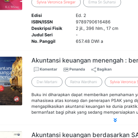
Sylvia
Veronica
Siregar
Erma Sri Suharsi
Edisi
Ed. 2
ISBN/ISSN
9789790616486
Deskripsi Fisik
2 jil., 396 hlm., 17 cm
Judul Seri
-
No. Panggil
657.48 DWI a
Akuntansi keuangan menengah : ber
Komentar
Penanda
Bagikan
Dwi Martani
Ratna Wardhani
Sylvia
Veronica
Buku ini diharapkan dapat memberikan pemahaman 
mahasiswa atas konsep dan penerapan PSAK yang di
mengaplikasikan akuntansi keuangan ke dunia praktik. S
bermanfaat bagi pihak yang sedang mempersiapkan uji
Akuntansi keuangan berdasarkan SA