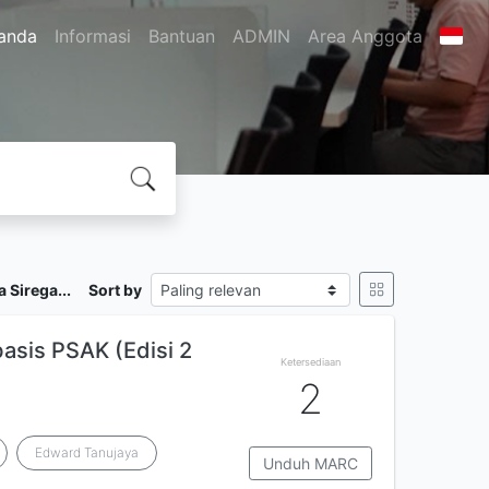
anda
Informasi
Bantuan
ADMIN
Area Anggota
 Sirega...
Sort by
sis PSAK (Edisi 2
Ketersediaan
2
Edward Tanujaya
Unduh MARC