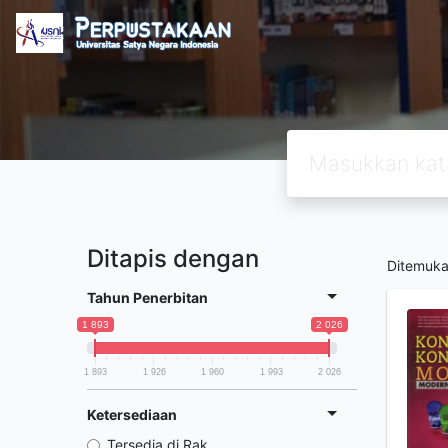
Ditapis dengan
Ditemuk
Tahun Penerbitan
1 893
2 026
1 893
1 926
1 960
1 993
2 026
Ketersediaan
Tersedia di Rak