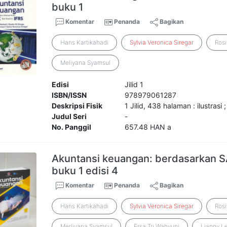
buku 1
Komentar
Penanda
Bagikan
Hans Kartikahadi
Sylvia
Veronica
Siregar
Rosi
Meliyana Syamsul
Edisi
Jilid 1
ISBN/ISSN
978979061287
Deskripsi Fisik
1 Jilid, 438 halaman : ilustrasi 
Judul Seri
-
No. Panggil
657.48 HAN a
Akuntansi keuangan: berdasarkan S
buku 1 edisi 4
Komentar
Penanda
Bagikan
Hans Kartikahadi
Sylvia
Veronica
Siregar
Rosi
Merliyana Syamsul
Ersa Tri Wahyuni
Lianny L