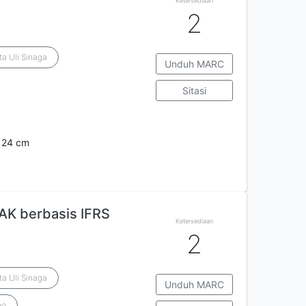
Ketersediaan
2
ta Uli Sinaga
Unduh MARC
Sitasi
; 24 cm
AK berbasis IFRS
Ketersediaan
2
ta Uli Sinaga
Unduh MARC
eo