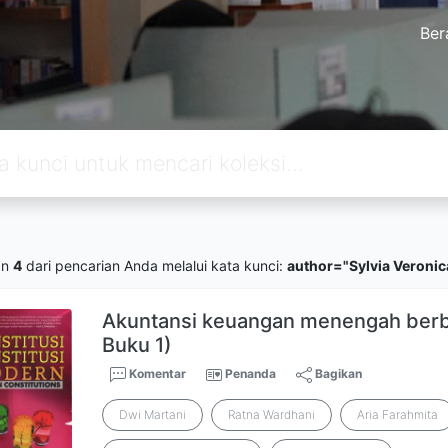
Ber
an
4
dari pencarian Anda melalui kata kunci:
author="Sylvia Veronica
Akuntansi keuangan menengah berba
Buku 1)
Komentar
Penanda
Bagikan
Dwi Martani
Ratna Wardhani
Aria Farahmita