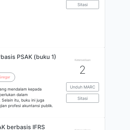
Sitasi
basis PSAK (buku 1)
Ketersediaan
2
Siregar
Unduh MARC
yang mendalam kepada
perlukan dalam
Sitasi
elain itu, buku ini juga
an profesi akuntansi publik.
K berbasis IFRS