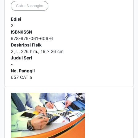
Catur Sasongko
Edisi
2
ISBN/ISSN
978-979-061-606-6
Deskripsi Fisik
2 jil., 226 hlm., 19 x 26 cm
Judul Seri
-
No. Panggil
657 CAT a