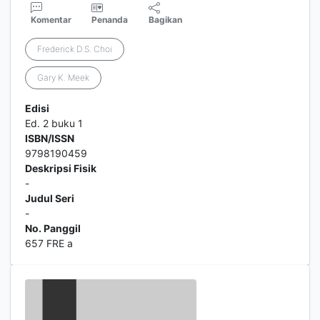
Komentar
Penanda
Bagikan
Frederick D.S. Choi
Gary K. Meek
Edisi
Ed. 2 buku 1
ISBN/ISSN
9798190459
Deskripsi Fisik
-
Judul Seri
-
No. Panggil
657 FRE a