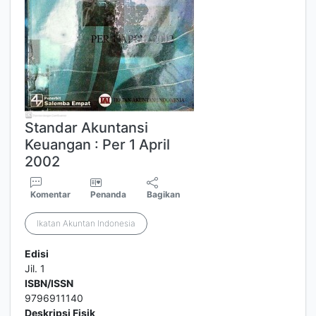
Standar Akuntansi
Keuangan : Per 1 April
2002
Komentar
Penanda
Bagikan
Ikatan Akuntan Indonesia
Edisi
Jil. 1
ISBN/ISSN
9796911140
Deskripsi Fisik