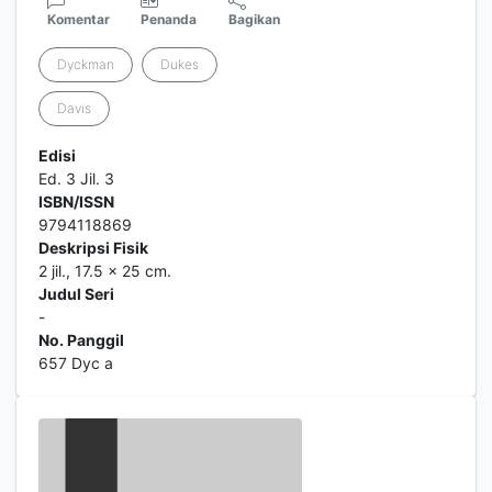
Komentar
Penanda
Bagikan
Dyckman
Dukes
Davis
Edisi
Ed. 3 Jil. 3
ISBN/ISSN
9794118869
Deskripsi Fisik
2 jil., 17.5 x 25 cm.
Judul Seri
-
No. Panggil
657 Dyc a