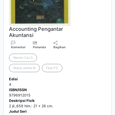
Accounting Pengantar
Akuntansi
Komentar
Penanda
Bagikan
Warren Carl S
Reeve James M
Fess P E
Edisi
4
ISBN/ISSN
9796912015
Deskripsi Fisik
2 jil.;656 hlm.: 21 x 26 cm.
Judul Seri