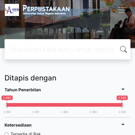
Ditapis dengan
Tahun Penerbitan
1 893
2 026
1 893
1 926
1 960
1 993
2 026
Ketersediaan
Tersedia di Rak