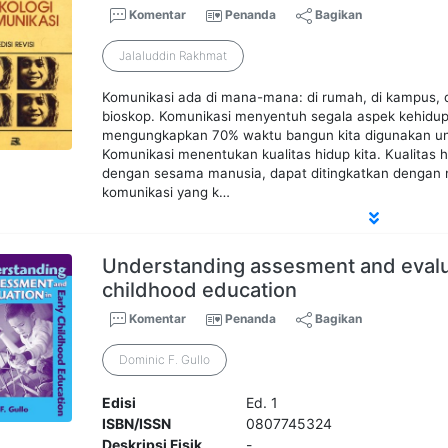
Komentar
Penanda
Bagikan
Jalaluddin Rakhmat
Komunikasi ada di mana-mana: di rumah, di kampus, di
bioskop. Komunikasi menyentuh segala aspek kehidupa
mengungkapkan 70% waktu bangun kita digunakan un
Komunikasi menentukan kualitas hidup kita. Kualitas h
dengan sesama manusia, dapat ditingkatkan denga
komunikasi yang k…
Understanding assesment and evaluat
childhood education
Komentar
Penanda
Bagikan
Dominic F. Gullo
Edisi
Ed. 1
ISBN/ISSN
0807745324
Deskripsi Fisik
-