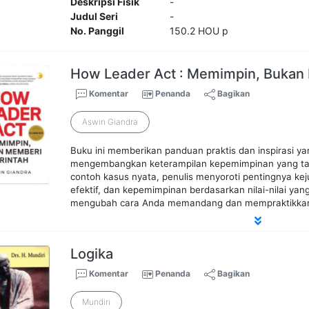
Deskripsi Fisik
-
Judul Seri
-
No. Panggil
150.2 HOU p
How Leader Act : Memimpin, Bukan
Komentar
Penanda
Bagikan
Aswin Giandra
Buku ini memberikan panduan praktis dan inspirasi y
mengembangkan keterampilan kepemimpinan yang tak
contoh kasus nyata, penulis menyoroti pentingnya kej
efektif, dan kepemimpinan berdasarkan nilai-nilai yang
mengubah cara Anda memandang dan mempraktikka
Logika
Komentar
Penanda
Bagikan
Mundiri