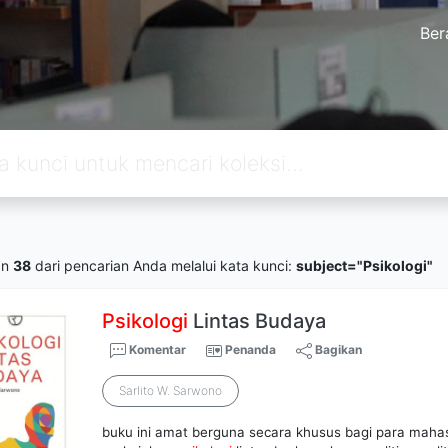
Ber
an
38
dari pencarian Anda melalui kata kunci:
subject="Psikologi"
Psikologi
Lintas Budaya
Komentar
Penanda
Bagikan
Sarlito W. Sarwono
buku ini amat berguna secara khusus bagi para maha