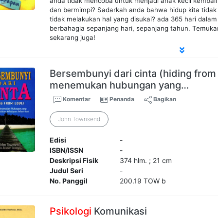
anda tidak mencoba untuk menjadi anak kecil kembali
dan bermimpi? Sadarkah anda bahwa hidup kita tidak
tidak melakukan hal yang disukai? ada 365 hari dalam 
berbahagia sepanjang hari, sepanjang tahun. Temuka
sekarang juga!
Bersembunyi dari cinta (hiding from
menemukan hubungan yang…
Komentar
Penanda
Bagikan
John Townsend
Edisi
-
ISBN/ISSN
-
Deskripsi Fisik
374 hlm. ; 21 cm
Judul Seri
-
No. Panggil
200.19 TOW b
Psikologi
Komunikasi