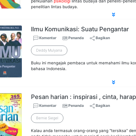
perkuiahan
psikologi
lintas budaya dan peneliti-penel
penelitian lintas budaya.
Ilmu Komunikasi: Suatu Pengantar
Komentar
Penanda
Bagikan
Deddy Mulyana
Buku ini mengajak pembaca untuk memahami ilmu komu
bahasa Indonesia.
Pesan harian : inspirasi , cinta, hara
Komentar
Penanda
Bagikan
Bernie Siegel
Kalau anda termasuk orang-orang yang "tersiksa" d