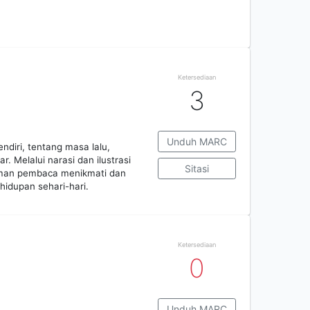
Ketersediaan
3
Unduh MARC
ndiri, tentang masa lalu,
. Melalui narasi dan ilustrasi
Sitasi
teman pembaca menikmati dan
idupan sehari-hari.
Ketersediaan
0
Unduh MARC