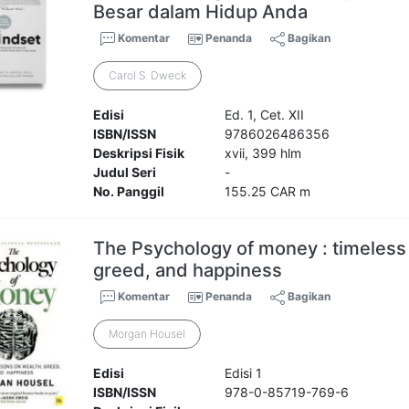
Besar dalam Hidup Anda
Komentar
Penanda
Bagikan
Carol S. Dweck
Edisi
Ed. 1, Cet. XII
ISBN/ISSN
9786026486356
Deskripsi Fisik
xvii, 399 hlm
Judul Seri
-
No. Panggil
155.25 CAR m
The Psychology of money : timeless
greed, and happiness
Komentar
Penanda
Bagikan
Morgan Housel
Edisi
Edisi 1
ISBN/ISSN
978-0-85719-769-6