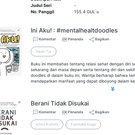
Judul Seri
-
No. Panggil
155.4 GUL u
Ini Aku! : #mentalhealtdoodles
Komentar
Penanda
Bagikan
Irwan Tja
Buku ini membahas tentang relasi sehat dengan diri se
sekarang dan masa depan serta tentang diri dan sekitar
doodles di dalam buku ini, Wantja berharap bahwa 
mendapatkan manfaat yang dapat diboyong dalam keh
Berani Tidak Disukai
Komentar
Penanda
Bagikan
Ichiro Kishimi
Fumitake Koga