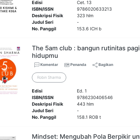
Edisi
Cet. 13
ISBN/ISSN
9786020633213
Deskripsi Fisik
323 hlm
Judul Seri
-
No. Panggil
153.6 ICH b
The 5am club : bangun rutinitas pagi
hidupmu
Komentar
Penanda
Bagikan
Robin Sharma
Edisi
Ed. 1
ISBN/ISSN
9786230406546
Deskripsi Fisik
443 hlm
Judul Seri
-
No. Panggil
158.1 ROB t
Mindset: Mengubah Pola Berpikir u