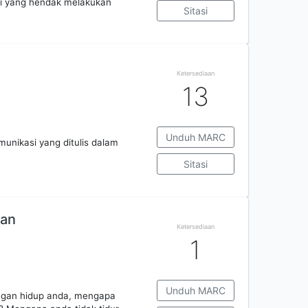
iti yang hendak melakukan
Sitasi
Ketersediaan
13
Unduh MARC
nikasi yang ditulis dalam
Sitasi
pan
Ketersediaan
1
Unduh MARC
engan hidup anda, mengapa