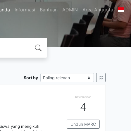
anda
Informasi
Bantuan
ADMIN
Area Anggota
Sort by
Ketersediaan
4
Unduh MARC
siswa yang mengikuti