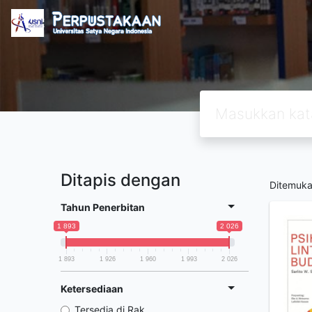
Ditapis dengan
Ditemuk
Tahun Penerbitan
1 893
2 026
1 893
1 926
1 960
1 993
2 026
Ketersediaan
Tersedia di Rak