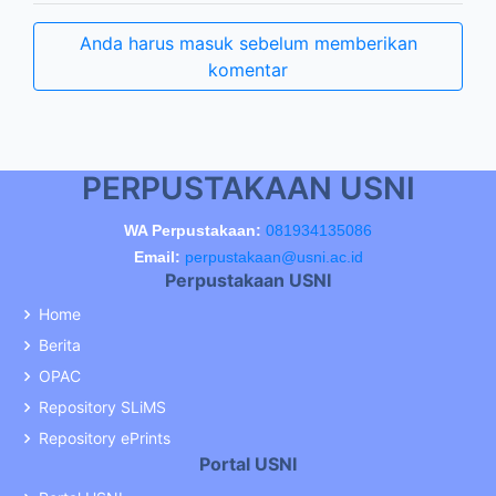
Anda harus masuk sebelum memberikan
komentar
PERPUSTAKAAN USNI
WA Perpustakaan:
081934135086
Email:
perpustakaan@usni.ac.id
Perpustakaan USNI
Home
Berita
OPAC
Repository SLiMS
Repository ePrints
Portal USNI