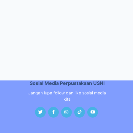
Sosial Media Perpustakaan USNI
Jangan lupa follow dan like sosial media
kita