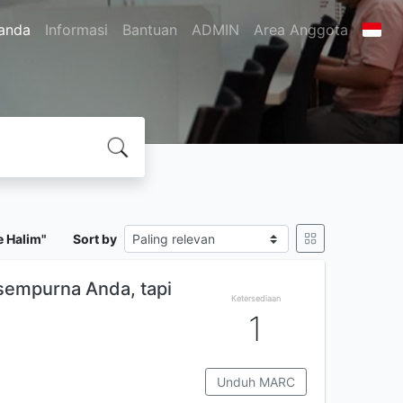
anda
Informasi
Bantuan
ADMIN
Area Anggota
e Halim"
Sort by
 sempurna Anda, tapi
Ketersediaan
1
Unduh MARC