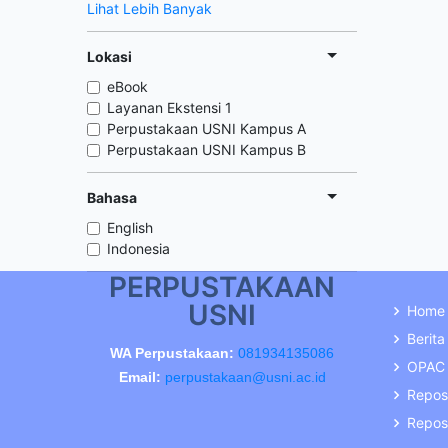
Lihat Lebih Banyak
Lokasi
eBook
Layanan Ekstensi 1
Perpustakaan USNI Kampus A
Perpustakaan USNI Kampus B
Bahasa
English
Indonesia
PERPUSTAKAAN
USNI
Home
Berita
WA Perpustakaan:
081934135086
OPAC
Email:
perpustakaan@usni.ac.id
Repos
Reposi