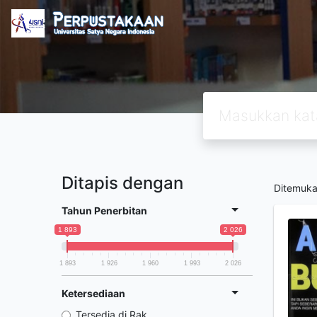
Ditapis dengan
Ditemuk
Tahun Penerbitan
1 893
2 026
1 893
1 926
1 960
1 993
2 026
Ketersediaan
Tersedia di Rak