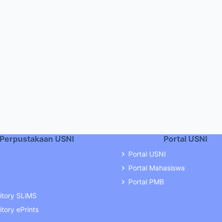
Perpustakaan USNI
Portal USNI
Portal USNI
Portal Mahasiswa
Portal PMB
itory SLiMS
tory ePrints