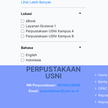
Lihat Lebih Banyak
Lokasi
eBook
Layanan Ekstensi 1
Perpustakaan USNI Kampus A
Perpustakaan USNI Kampus B
Bahasa
English
Indonesia
PERPUSTAKAAN
USNI
Home
Berita
WA Perpustakaan:
081934135086
OPAC
Email:
perpustakaan@usni.ac.id
Repos
Reposi