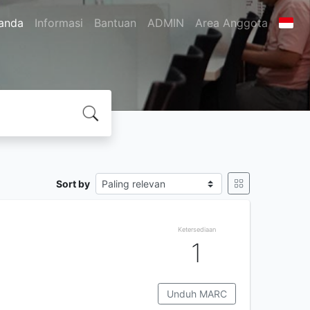
anda
Informasi
Bantuan
ADMIN
Area Anggota
Sort by
Ketersediaan
1
Unduh MARC