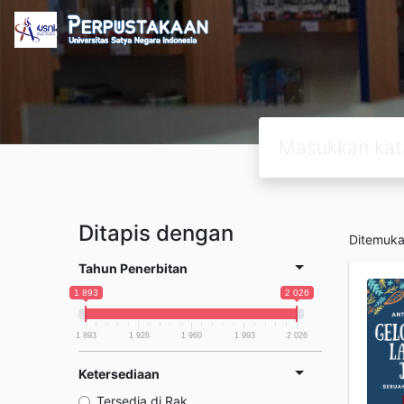
Ditapis dengan
Ditemuk
Tahun Penerbitan
1 893
2 026
1 893
1 926
1 960
1 993
2 026
Ketersediaan
Tersedia di Rak