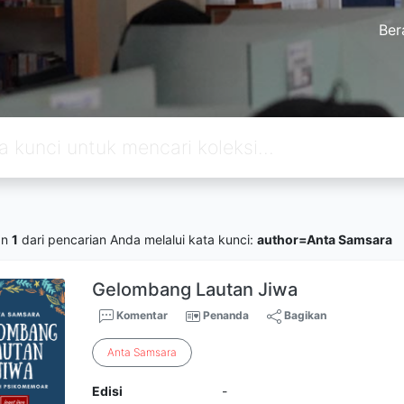
Ber
an
1
dari pencarian Anda melalui kata kunci:
author=Anta Samsara
Gelombang Lautan Jiwa
Komentar
Penanda
Bagikan
Anta
Samsara
Edisi
-