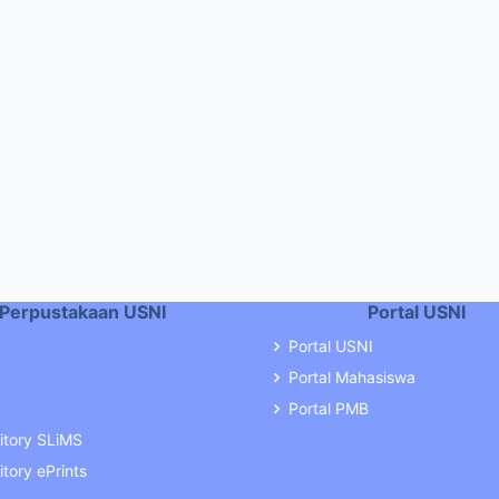
Perpustakaan USNI
Portal USNI
Portal USNI
Portal Mahasiswa
Portal PMB
itory SLiMS
tory ePrints