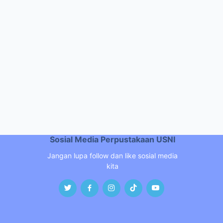
Sosial Media Perpustakaan USNI
Jangan lupa follow dan like sosial media
kita