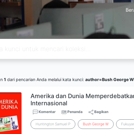
Ber
an
1
dari pencarian Anda melalui kata kunci:
author=Bush George W
Amerika dan Dunia Memperdebatkan 
Internasional
Komentar
Penanda
Bagikan
Huntington Samuel P
Bush
George
W
Fukuya