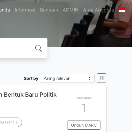
anda
Informasi
Bantuan
ADMIN
Area Anggota
Sort by
Bentuk Baru Politik
Ketersediaan
1
ma Francis
Unduh MARC