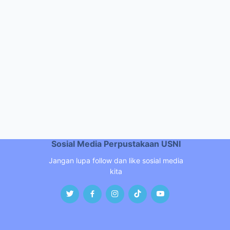
Sosial Media Perpustakaan USNI
Jangan lupa follow dan like sosial media
kita