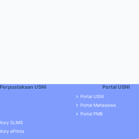
Perpustakaan USNI
Portal USNI
Portal USNI
Portal Mahasiswa
Portal PMB
itory SLiMS
tory ePrints