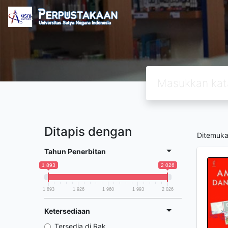
Ditapis dengan
Ditemuk
Tahun Penerbitan
1 893
2 026
1 893
1 926
1 960
1 993
2 026
Ketersediaan
Tersedia di Rak