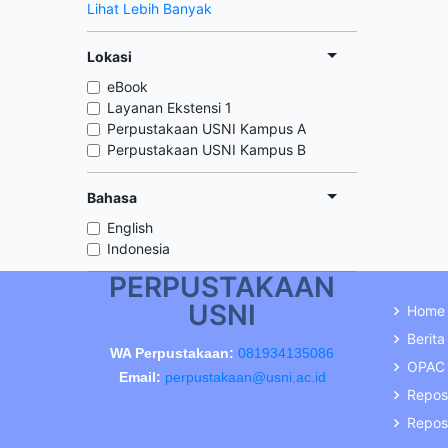
Lihat Lebih Banyak
Lokasi
eBook
Layanan Ekstensi 1
Perpustakaan USNI Kampus A
Perpustakaan USNI Kampus B
Bahasa
English
Indonesia
PERPUSTAKAAN
USNI
Home
Berita
WA Perpustakaan:
081934135086
OPAC
Email:
perpustakaan@usni.ac.id
Repos
Reposi