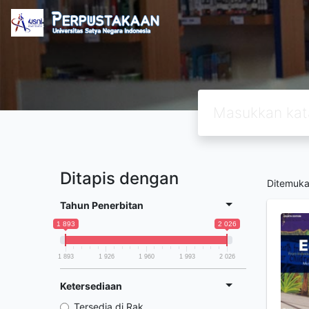
Ditapis dengan
Ditemuk
Tahun Penerbitan
1 893
2 026
1 893
1 926
1 960
1 993
2 026
Ketersediaan
Tersedia di Rak