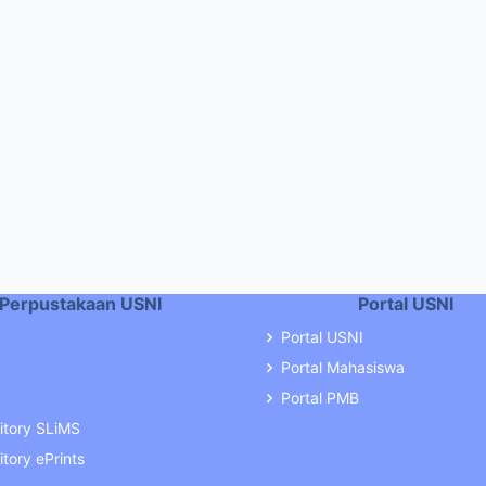
Perpustakaan USNI
Portal USNI
Portal USNI
Portal Mahasiswa
Portal PMB
itory SLiMS
tory ePrints