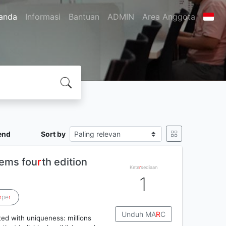
anda
Informasi
Bantuan
ADMIN
Area Anggota
end
Sort by
tems fou
r
th edition
Kete
r
sediaan
1
r
pe
r
Unduh MA
R
C
ted with uniqueness: millions