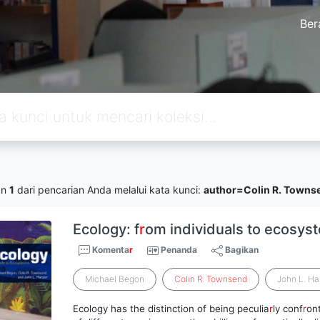
Ber
an
1
dari pencarian Anda melalui kata kunci:
author=Colin R. Towns
Ecology: f
r
om individuals to ecosys
Komenta
r
Penanda
Bagikan
Michael Begon
Colin
R
.
Townsend
John L. Ha
Ecology has the distinction of being peculia
r
ly conf
r
on