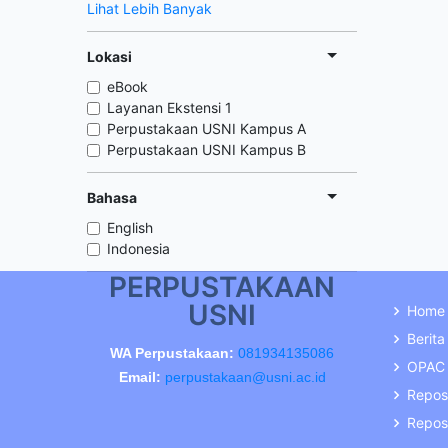
Lihat Lebih Banyak
Lokasi
eBook
Layanan Ekstensi 1
Perpustakaan USNI Kampus A
Perpustakaan USNI Kampus B
Bahasa
English
Indonesia
PERPUSTAKAAN
USNI
Home
Berita
WA Perpustakaan:
081934135086
OPAC
Email:
perpustakaan@usni.ac.id
Repos
Reposi