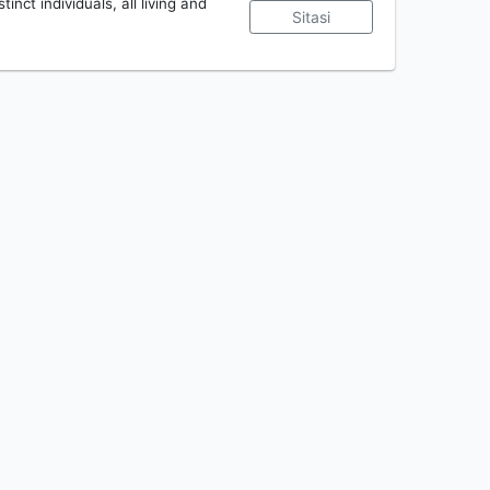
tinct individuals, all living and
Sitasi