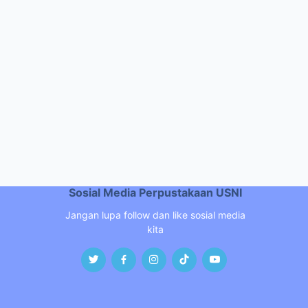
Sosial Media Perpustakaan USNI
Jangan lupa follow dan like sosial media
kita