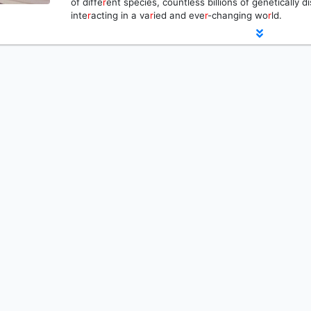
of diffe
r
ent species, countless billions of genetically dis
inte
r
acting in a va
r
ied and eve
r
-changing wo
r
ld.