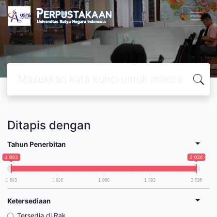
Ditapis dengan
Tahun Penerbitan
1 893
2 026
1 893
1 926
1 960
1 993
2 026
Ketersediaan
Tersedia di Rak