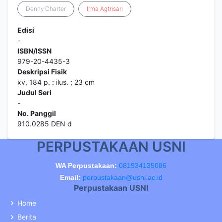
Denny Charter
Irma
Agtrisari
Edisi
-
ISBN/ISSN
979-20-4435-3
Deskripsi Fisik
xv, 184 p. : ilus. ; 23 cm
Judul Seri
-
No. Panggil
910.0285 DEN d
PERPUSTAKAAN USNI
WA Perpustakaan:
081934135086
Email:
perpustakaan@usni.ac.id
Perpustakaan USNI
Home
Berita