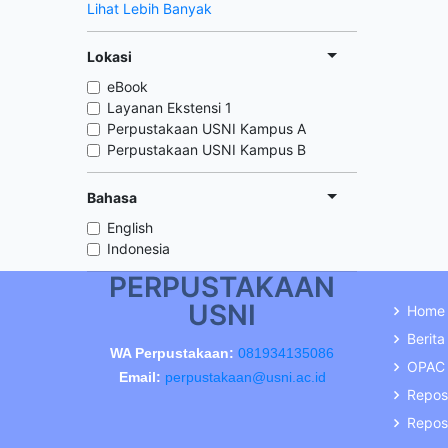
Lihat Lebih Banyak
Lokasi
eBook
Layanan Ekstensi 1
Perpustakaan USNI Kampus A
Perpustakaan USNI Kampus B
Bahasa
English
Indonesia
PERPUSTAKAAN
USNI
Home
Berita
WA Perpustakaan:
081934135086
OPAC
Email:
perpustakaan@usni.ac.id
Repos
Reposi