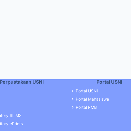
Perpustakaan USNI
Portal USNI
Portal USNI
Portal Mahasiswa
Portal PMB
itory SLiMS
tory ePrints