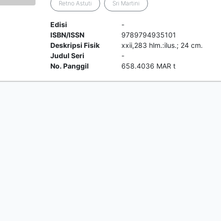
Retno Astuti
Sri Martini
Edisi
-
ISBN/ISSN
9789794935101
Deskripsi Fisik
xxii,283 hlm.:ilus.; 24 cm.
Judul Seri
-
No. Panggil
658.4036 MAR t