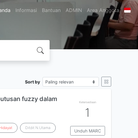
anda
Informasi
Bantuan
ADMIN
Area Anggota
Sort by
putusan fuzzy dalam
Ketersediaan
1
Hidayat
Ditdit N.Utama
Unduh MARC