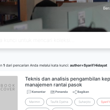
Ber
an
1
dari pencarian Anda melalui kata kunci:
author=Syarif Hidayat
Teknis dan analisis pengambilan ke
manajemen rantai pasok
Komentar
Penanda
Bagikan
Marimin
Taufik Djatna
Suharjito
Syarif