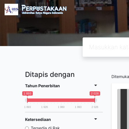
Ditapis dengan
Ditemuk
Tahun Penerbitan
1 893
2 026
1 893
1 926
1 960
1 993
2 026
Ketersediaan
Tersedia di Rak