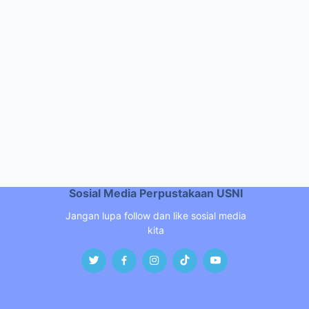
Sosial Media Perpustakaan USNI
Jangan lupa follow dan like sosial media
kita