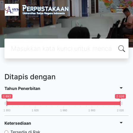
Ditapis dengan
Tahun Penerbitan
1 893
2 026
1 893
1 926
1 960
1 993
2 026
Ketersediaan
Tersedia di Rak