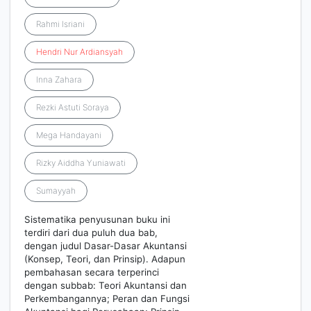
Rahmi Isriani
Hendri
Nur
Ardiansyah
Inna Zahara
Rezki Astuti Soraya
Mega Handayani
Rizky Aiddha Yuniawati
Sumayyah
Sistematika penyusunan buku ini
terdiri dari dua puluh dua bab,
dengan judul Dasar-Dasar Akuntansi
(Konsep, Teori, dan Prinsip). Adapun
pembahasan secara terperinci
dengan subbab: Teori Akuntansi dan
Perkembangannya; Peran dan Fungsi