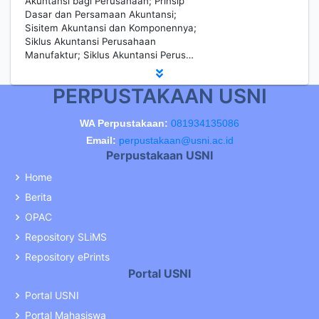
Akuntansi bagi Perusahaan; Prinsip
Dasar dan Persamaan Akuntansi;
Sisitem Akuntansi dan Komponennya;
Siklus Akuntansi Perusahaan
Manufaktur; Siklus Akuntansi Perus…
PERPUSTAKAAN USNI
WA Perpustakaan:
081934135086
Email:
perpustakaan@usni.ac.id
Perpustakaan USNI
Home
Berita
OPAC
Repository SLiMS
Repository ePrints
Portal USNI
Portal USNI
Portal Mahasiswa