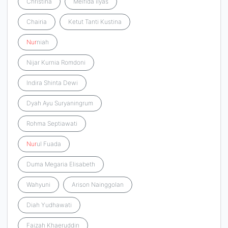
Christina
Meifida ilyas
Chairia
Ketut Tanti Kustina
Nur
niah
Nijar Kurnia Romdoni
Indira Shinta Dewi
Dyah Ayu Suryaningrum
Rohma Septiawati
Nur
ul Fuada
Duma Megaria Elisabeth
Wahyuni
Arison Nainggolan
Diah Yudhawati
Faizah Khaeruddin