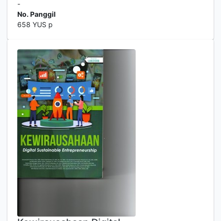
-
No. Panggil
658 YUS p