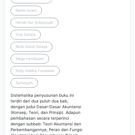
Rahmi Isriani
Hendri Nur Ardiansyah
Inna Zahara
Rezki Astuti Soraya
Mega Handayani
Rizky Aiddha Yuniawati
Sumayyah
Sistematika penyusunan buku ini
terdiri dari dua puluh dua bab,
dengan judul Dasar-Dasar Akuntansi
(Konsep, Teori, dan Prinsip). Adapun
pembahasan secara terperinci
dengan subbab: Teori Akuntansi dan
Perkembangannya; Peran dan Fungsi