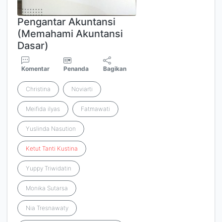
Pengantar Akuntansi
(Memahami Akuntansi
Dasar)
Komentar
Penanda
Bagikan
Christina
Noviarti
Meifida ilyas
Fatmawati
Yuslinda Nasution
Ketut
Tanti
Kustina
Yuppy Triwidatin
Monika Sutarsa
Nia Tresnawaty