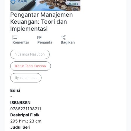
Pengantar Manajemen
Keuangan: Teori dan
Implementasi
Komentar
Penanda
Bagikan
Yuslinda Nasution
Ketut
Tanti
Kustina
Ilyas Lamuda
Edisi
-
ISBN/ISSN
9786231198211
Deskripsi Fisik
295 hlm.; 23 cm
Judul Seri