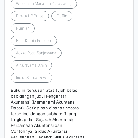
Wihelmina Maryetha Yulia Jaeng
Dimita HP Purba
Duffin
Nurniah
Nijar Kurnia Romdoni
Adzka Rosa Sanjayyana
A Nursyamsi Amin
Indira Shinta Dewi
Buku ini tersusun atas tujuh belas
bab dengan judul Pengantar
Akuntansi (Memahami Akuntansi
Dasar). Setiap bab dibahas secara
terperinci dengan subbab: Ruang
Lingkup dan Sejarah Akuntansi;
Persamaan Akuntansi dan
Contohnya; Siklus Akuntansi
Perusahaan Dagang; Siklus Akuntansi