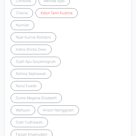
Christina
Meifida ilyas
Chairia
Ketut
Tanti
Kustina
Nurniah
Nijar Kurnia Romdoni
Indira Shinta Dewi
Dyah Ayu Suryaningrum
Rohma Septiawati
Nurul Fuada
Duma Megaria Elisabeth
Wahyuni
Arison Nainggolan
Diah Yudhawati
Faizah Khaeruddin