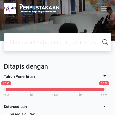
Ditapis dengan
Tahun Penerbitan
1 893
2 026
1 893
1 926
1 960
1 993
2 026
Ketersediaan
Tersedia di Rak