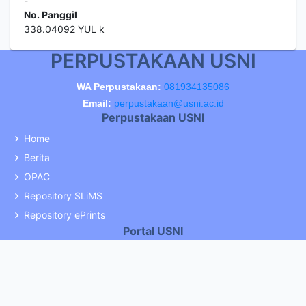
-
No. Panggil
338.04092 YUL k
PERPUSTAKAAN USNI
WA Perpustakaan:
081934135086
Email:
perpustakaan@usni.ac.id
Perpustakaan USNI
Home
Berita
OPAC
Repository SLiMS
Repository ePrints
Portal USNI
Portal USNI
Portal Mahasiswa
Portal PMB