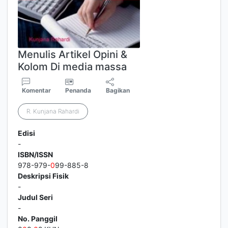
Menulis Artikel Opini &
Kolom Di media massa
Komentar
Penanda
Bagikan
R. Kunjana Rahardi
Edisi
-
ISBN/ISSN
978-979-
0
99-885-8
Deskripsi Fisik
-
Judul Seri
-
No. Panggil