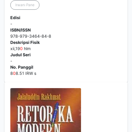
Irwani Pane
Edisi
-
ISBN/ISSN
978-979-3464-84-8
Deskripsi Fisik
xii,19
0
hlm
Judul Seri
-
No. Panggil
8
0
8.51 IRW s