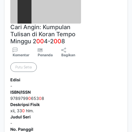
Cari Angin: Kumpulan
Tulisan di Koran Tempo
Minggu 2
0
0
4-2
0
0
8
Komentar
Penanda
Bagikan
Putu Setia
Edisi
-
ISBN/ISSN
9789799
0
653
0
8
Deskripsi Fisik
xii, 33
0
hlm.
Judul Seri
-
No. Panggil