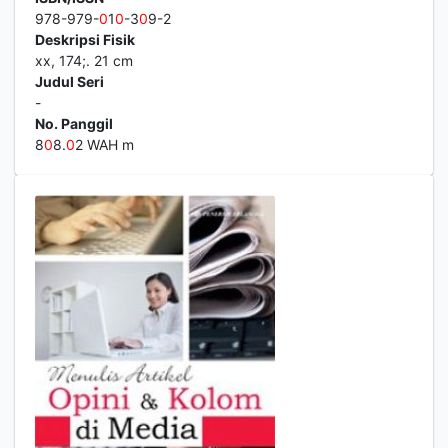
978-979-
0
1
0
-3
0
9-2
Deskripsi Fisik
xx, 174;. 21 cm
Judul Seri
-
No. Panggil
8
0
8.
0
2 WAH m