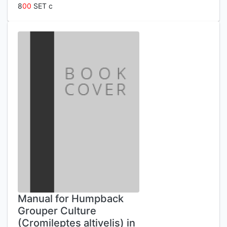
8
0
0
SET c
Manual for Humpback
Grouper Culture
(Cromileptes altivelis) in