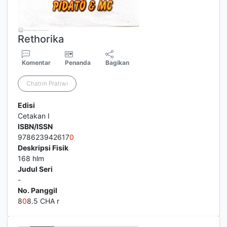
Rethorika
Komentar
Penanda
Bagikan
Chatrin Pratiwi
Edisi
Cetakan I
ISBN/ISSN
978623942617
0
Deskripsi Fisik
168 hlm
Judul Seri
-
No. Panggil
8
0
8.5 CHA r