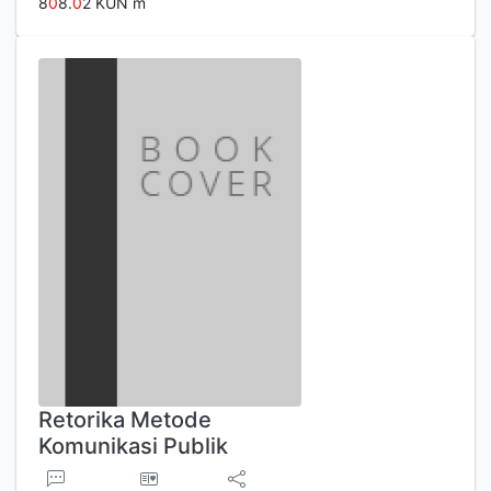
8
0
8.
0
2 KUN m
Retorika Metode
Komunikasi Publik