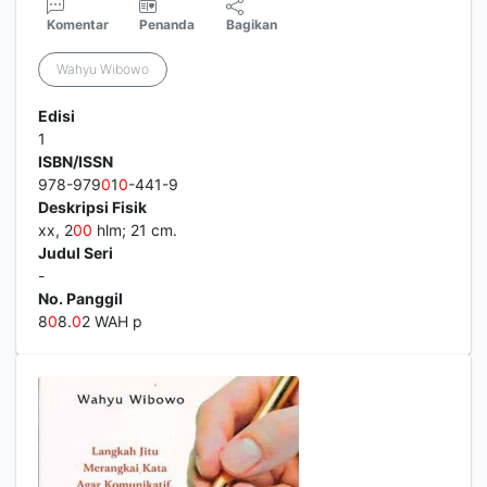
Komentar
Penanda
Bagikan
Wahyu Wibowo
Edisi
1
ISBN/ISSN
978-979
0
1
0
-441-9
Deskripsi Fisik
xx, 2
0
0
hlm; 21 cm.
Judul Seri
-
No. Panggil
8
0
8.
0
2 WAH p