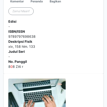
Komentar
Penanda
Bagikan
Zainul Maarif
Edisi
-
ISBN/ISSN
9789797698638
Deskripsi Fisik
xiv, 158 hlm. 133
Judul Seri
-
No. Panggil
8
0
8 ZAI r