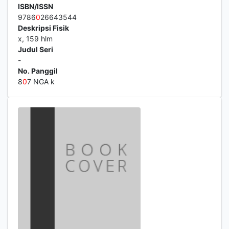
ISBN/ISSN
9786
0
26643544
Deskripsi Fisik
x, 159 hlm
Judul Seri
-
No. Panggil
8
0
7 NGA k