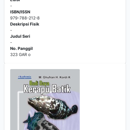
-
ISBN/ISSN
979-788-212-8
Deskripsi Fisik
-
Judul Seri
-
No. Panggil
323 GAR o