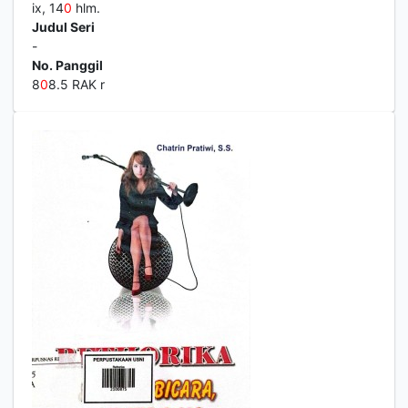
ix, 14
0
hlm.
Judul Seri
-
No. Panggil
8
0
8.5 RAK r