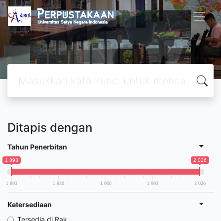
Ditapis dengan
Tahun Penerbitan
1 893
2 026
1 893
1 926
1 960
1 993
2 026
Ketersediaan
Tersedia di Rak