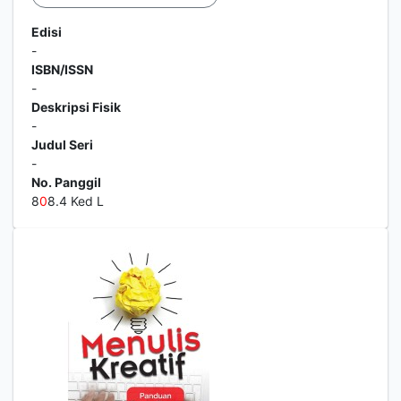
Edisi
-
ISBN/ISSN
-
Deskripsi Fisik
-
Judul Seri
-
No. Panggil
8
0
8.4 Ked L