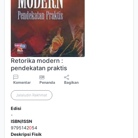
Retorika modern :
pendekatan praktis
Komentar
Penanda
Bagikan
Jalaludin Rakhmat
Edisi
-
ISBN/ISSN
9795142
0
54
Deskripsi Fisik