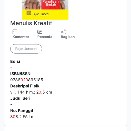
Menulis Kreatif
Komentar
Penanda
Bagikan
Fajar Junaedi
Edisi
-
ISBN/ISSN
9786
0
2
0
895185
Deskripsi Fisik
viii, 144 hlm.; 2
0
,5 cm
Judul Seri
-
No. Panggil
8
0
8.2 FAJ m