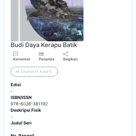
Budi Daya Kerapu Batik
Komentar
Penanda
Bagikan
M. Ghufran H. Kordi K.
Edisi
-
ISBN/ISSN
978-6
0
28-381192
Deskripsi Fisik
-
Judul Seri
-
No. Panggil