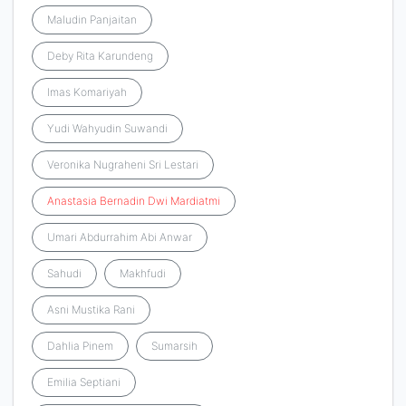
Maludin Panjaitan
Deby Rita Karundeng
Imas Komariyah
Yudi Wahyudin Suwandi
Veronika Nugraheni Sri Lestari
Anastasia
Bernadin
Dwi
Mardiatmi
Umari Abdurrahim Abi Anwar
Sahudi
Makhfudi
Asni Mustika Rani
Dahlia Pinem
Sumarsih
Emilia Septiani