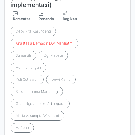
implementasi)
Komentar
Penanda
Bagikan
Deby Rita Karundeng
Anastasia
Bernadin
Dwi
Mardiatmi
Sumarsih
Dg. Mapata
Herlina Tarigan
Yuli Setiawan
Dewi Kania
Siska Purnama Manurung
Gusti Ngurah Joko Adinegara
Maria Assumpta Wikantari
Hafipah