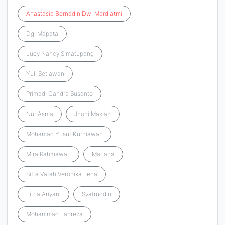
Anastasia
Bernadin
Dwi
Mardiatmi
Dg. Mapata
Lucy Nancy Simatupang
Yuli Setiawan
Primadi Candra Susanto
Nur Asma
Jhoni Maslan
Mohamad Yusuf Kurniawan
Mira Rahmawati
Mariana
Sifra Varah Veronika Lena
Fitria Ariyani
Syafruddin
Mohammad Fahreza