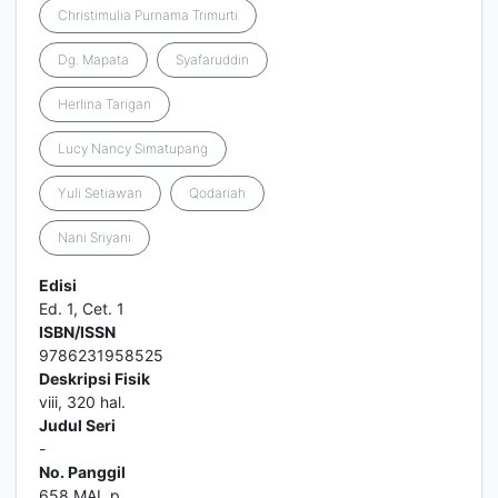
Christimulia Purnama Trimurti
Dg. Mapata
Syafaruddin
Herlina Tarigan
Lucy Nancy Simatupang
Yuli Setiawan
Qodariah
Nani Sriyani
Edisi
Ed. 1, Cet. 1
ISBN/ISSN
9786231958525
Deskripsi Fisik
viii, 320 hal.
Judul Seri
-
No. Panggil
658 MAL p