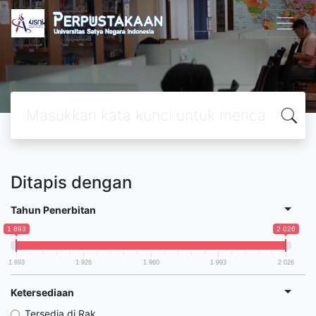
Ditapis dengan
Tahun Penerbitan
1 893
2 026
1 893
1 926
1 960
1 993
2 026
Ketersediaan
Tersedia di Rak