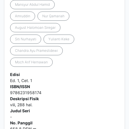
Mansyur Abdul Hamid
Amruddin
Nur Qamariah
August Halomoan Siregar
Siti Nurhayati
Yulianti Keke
Chandra Ayu Pramestidewi
Moch Arif Hernawan
Edisi
Ed. 1, Cet. 1
ISBN/ISSN
9786231958174
Deskripsi Fisik
viii, 288 hal.
Judul Seri
-
No. Panggil
658.8 DEW m