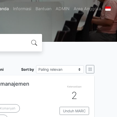
anda
Informasi
Bantuan
ADMIN
Area Anggota
ni
Sort by
i manajemen
Ketersediaan
2
 Komariyah
Unduh MARC