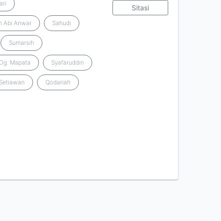
ari
Sitasi
m Abi Anwar
Sahudi
Sumarsih
Dg. Mapata
Syafaruddin
 Setiawan
Qodariah