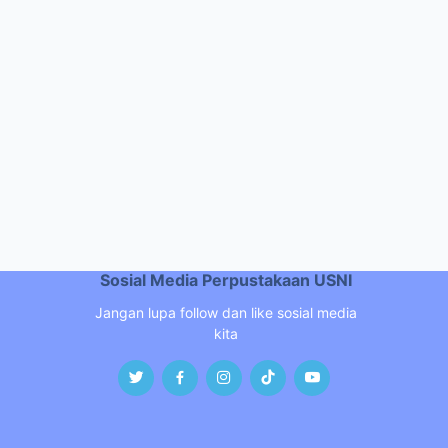
Sosial Media Perpustakaan USNI
Jangan lupa follow dan like sosial media
kita