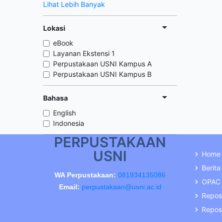
Lihat Lebih Banyak
Lokasi
eBook
Layanan Ekstensi 1
Perpustakaan USNI Kampus A
Perpustakaan USNI Kampus B
Bahasa
English
Indonesia
PERPUSTAKAAN
USNI
Home
Berita
WA Perpustakaan:
081934135086
OPAC
Email:
perpustakaan@usni.ac.id
Repos
Reposi