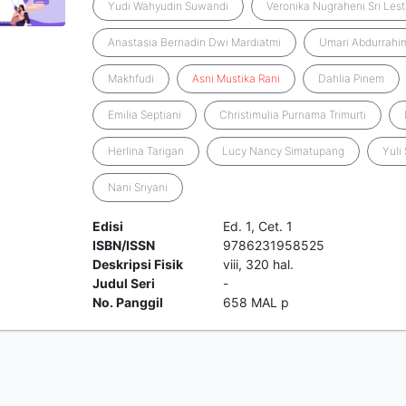
Yudi Wahyudin Suwandi
Veronika Nugraheni Sri Lest
Anastasia Bernadin Dwi Mardiatmi
Umari Abdurrahi
Makhfudi
Asni
Mustika
Rani
Dahlia Pinem
Emilia Septiani
Christimulia Purnama Trimurti
Herlina Tarigan
Lucy Nancy Simatupang
Yuli
Nani Sriyani
Edisi
Ed. 1, Cet. 1
ISBN/ISSN
9786231958525
Deskripsi Fisik
viii, 320 hal.
Judul Seri
-
No. Panggil
658 MAL p