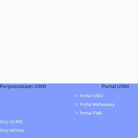
Perpustakaan USNI
Portal USNI
Portal USNI
Portal Mahasiswa
Portal PMB
itory SLiMS
tory ePrints