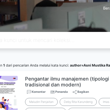
Ber
an
1
dari pencarian Anda melalui kata kunci:
author=Asni Mustika Ra
Pengantar ilmu manajemen (tipolog
tradisional dan modern)
Komentar
Penanda
Bagikan
Maludin Panjaitan
Deby Rita Karundeng
Imas