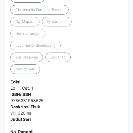
Christimulia Purnama Trimurti
Dg. Mapata
Syafaruddin
Herlina Tarigan
Lucy Nancy Simatupang
Yuli Setiawan
Qodariah
Nani Sriyani
Edisi
Ed. 1, Cet. 1
ISBN/ISSN
9786231958525
Deskripsi Fisik
viii, 320 hal.
Judul Seri
-
No. Panggil