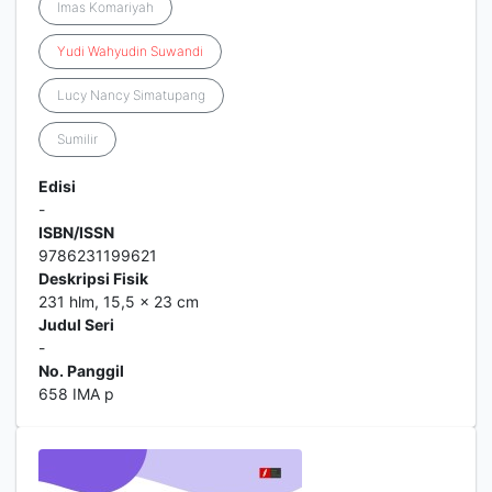
Imas Komariyah
Yudi
Wahyudin
Suwandi
Lucy Nancy Simatupang
Sumilir
Edisi
-
ISBN/ISSN
9786231199621
Deskripsi Fisik
231 hlm, 15,5 x 23 cm
Judul Seri
-
No. Panggil
658 IMA p