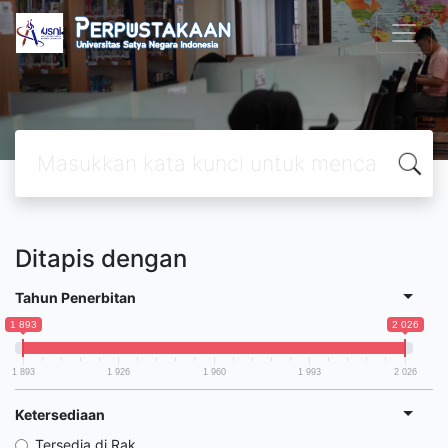
Ditapis dengan
Tahun Penerbitan
1 893
2 026
1 893
1 926
1 960
1 993
2 026
Ketersediaan
Tersedia di Rak