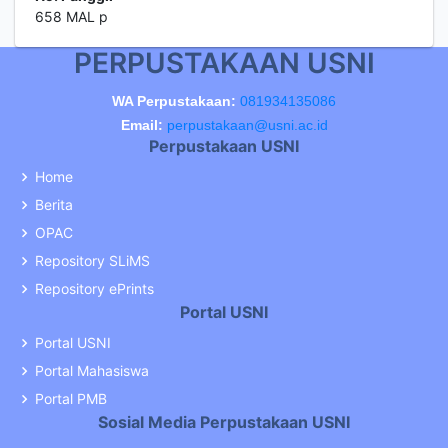
658 MAL p
PERPUSTAKAAN USNI
WA Perpustakaan:
081934135086
Email:
perpustakaan@usni.ac.id
Perpustakaan USNI
Home
Berita
OPAC
Repository SLiMS
Repository ePrints
Portal USNI
Portal USNI
Portal Mahasiswa
Portal PMB
Sosial Media Perpustakaan USNI