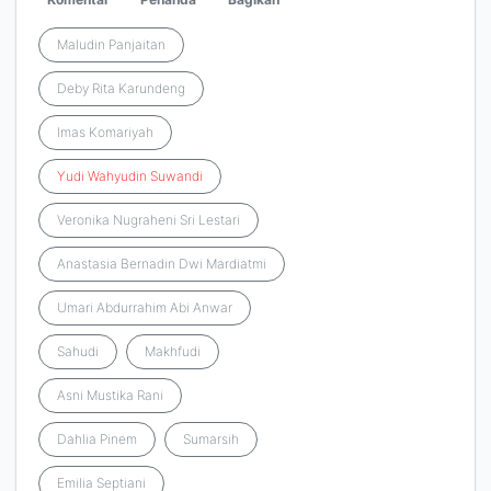
Maludin Panjaitan
Deby Rita Karundeng
Imas Komariyah
Yudi
Wahyudin
Suwandi
Veronika Nugraheni Sri Lestari
Anastasia Bernadin Dwi Mardiatmi
Umari Abdurrahim Abi Anwar
Sahudi
Makhfudi
Asni Mustika Rani
Dahlia Pinem
Sumarsih
Emilia Septiani